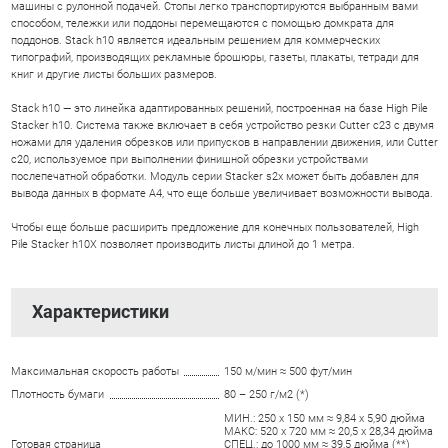
машины с рулонной подачей. Стопы легко транспортируются выбранным вами
способом, тележки или поддоны перемещаются с помощью домкрата для
поддонов. Stack h10 является идеальным решением для коммерческих
типографий, производящих рекламные брошюры, газеты, плакаты, тетради для
книг и другие листы больших размеров.
Stack h10 — это линейка адаптированных решений, построенная на базе High Pile
Stacker h10. Система также включает в себя устройство резки Cutter c23 с двумя
ножами для удаления обрезков или припусков в направлении движения, или Cutter
c20, используемое при выполнении финишной обрезки устройствами
послепечатной обработки. Модуль серии Stacker s2x может быть добавлен для
вывода данных в формате A4, что еще больше увеличивает возможности вывода.
Чтобы еще больше расширить предложение для конечных пользователей, High
Pile Stacker h10X позволяет производить листы длиной до 1 метра.
Характеристики
Максимальная скорость работы
150 м/мин ≈ 500 фут/мин
Плотность бумаги
80 – 250 г/м2 (*)
МИН.: 250 x 150 мм ≈ 9,84 x 5,90 дюйма
МАКС: 520 x 720 мм ≈ 20,5 x 28,34 дюйма
Готовая страница
СПЕЦ.: до 1000 мм ≈ 39,5 дюйма (**)