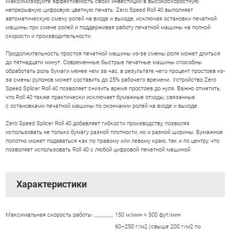
Максимизируйте эффективность своих инвестиций в высокоскоростную
непрерывную цифровую цветную печать. Zero Speed Roll 40 выполняет
автоматическую смену ролей на входе и выходе, исключая остановки печатной
машины при смене ролей и поддерживая работу печатной машины на полной
скорости и производительности.
Продолжительность простоя печатной машины из-за смены роля может длиться
до пятнадцати минут. Современные быстрые печатные машины способны
обработать роль бумаги менее чем за час, в результате чего процент простоев из-
за смены рулонов может составить до 25% рабочего времени. Устройство Zero
Speed Splicer Roll 40 позволяет снизить время простоев до нуля. Важно отметить,
что Roll 40 также практически исключает бумажные отходы, связанные
с остановками печатной машины по окончании ролей на входе и выходе.
Zero Speed Splicer Roll 40 добавляет гибкости производству, позволяя
использовать не только бумагу разной плотности, но и разной ширины. Бумажное
полотно может подаваться как по правому или левому краю, так и по центру, что
позволяет использовать Roll 40 с любой цифровой печатной машиной.
Характеристики
Максимальная скорость работы
150 м/мин ≈ 500 фут/мин
60–250 г/м2 (свыше 200 г/м2 по